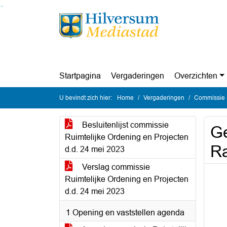
Ga naar de inhoud van deze pagina
Ga naar het zoeken
Ga naar het menu
Startpagina
Vergaderingen
Overzichten
U bevindt zich hier:
Home
Vergaderingen
Commissie R
Besluitenlijst commissie
Ge
Ruimtelijke Ordening en Projecten
Ra
d.d. 24 mei 2023
Verslag commissie
Ruimtelijke Ordening en Projecten
d.d. 24 mei 2023
1 Opening en vaststellen agenda