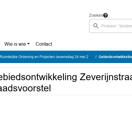
Zoeken
Wie is wie
Contact
uimtelijke Ordening en Projecten (woensdag 24 mei 2023)
Gebiedsontwikkeling
biedsontwikkeling Zeverijnstraa
adsvoorstel