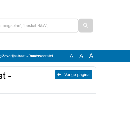
A
A
A
 Zeverijnstraat - Raadsvoorstel
t -
Vorige pagina