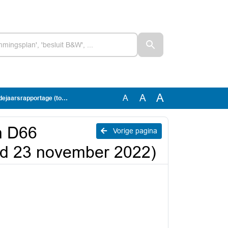
A
A
A
(toegevoegd 23 november 2022)
n D66
Vorige pagina
gd 23 november 2022)