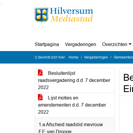
Ga naar de inhoud van deze pagina
Ga naar het zoeken
Ga naar het menu
Startpagina
Vergaderingen
Overzichten
U bevindt zich hier:
Home
Vergaderingen
Gemeentera
Besluitenlijst
Be
raadsvergadering d.d. 7 december
Ei
2022
Lijst moties en
amendementen d.d. 7 december
2022
1.a Afscheid raadslid mevrouw
F.F. van Drooge