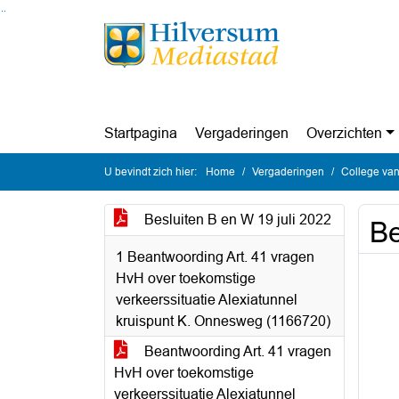
Ga naar de inhoud van deze pagina
Ga naar het zoeken
Ga naar het menu
Startpagina
Vergaderingen
Overzichten
U bevindt zich hier:
Home
Vergaderingen
College van
Besluiten B en W 19 juli 2022
Be
1 Beantwoording Art. 41 vragen
HvH over toekomstige
verkeerssituatie Alexiatunnel
kruispunt K. Onnesweg (1166720)
Beantwoording Art. 41 vragen
HvH over toekomstige
verkeerssituatie Alexiatunnel