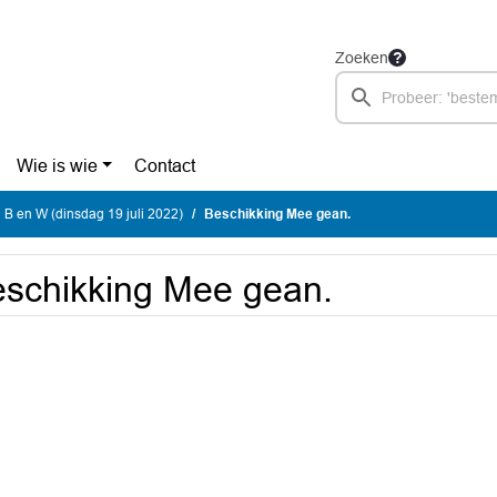
Zoeken
Wie is wie
Contact
 B en W (dinsdag 19 juli 2022)
Beschikking Mee gean.
schikking Mee gean.