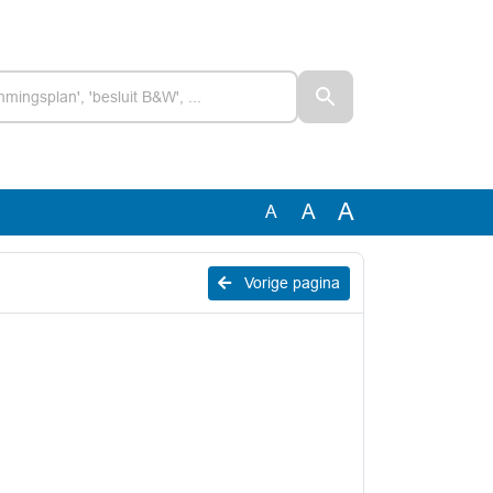
A
A
A
Vorige pagina