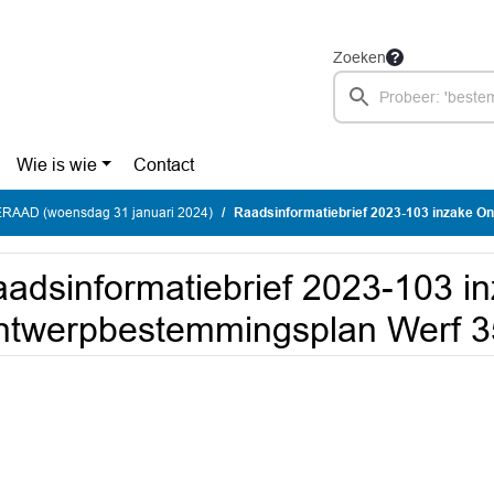
Zoeken
Wie is wie
Contact
AAD (woensdag 31 januari 2024)
Raadsinformatiebrief 2023-103 inzake Ontwer
adsinformatiebrief 2023-103 i
ntwerpbestemmingsplan Werf 3