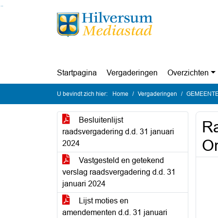
Ga naar de inhoud van deze pagina
Ga naar het zoeken
Ga naar het menu
Startpagina
Vergaderingen
Overzichten
U bevindt zich hier:
Home
Vergaderingen
GEMEENTER
Besluitenlijst
Ra
raadsvergadering d.d. 31 januari
O
2024
Vastgesteld en getekend
verslag raadsvergadering d.d. 31
januari 2024
Lijst moties en
amendementen d.d. 31 januari