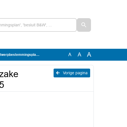
A
A
A
pbestemmingsplan Werf 35
nzake
Vorige pagina
5