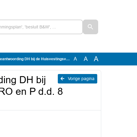
A
A
A
ij de Huisvestingsverordening (Cie RO en P d.d. 8 februari 2023)
ing DH bij
Vorige pagina
RO en P d.d. 8