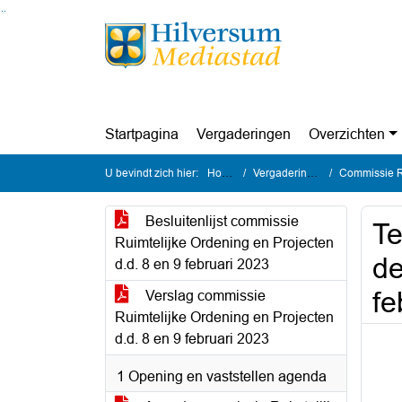
Ga naar de inhoud van deze pagina
Ga naar het zoeken
Ga naar het menu
Startpagina
Vergaderingen
Overzichten
U bevindt zich hier:
Home
Vergaderingen
Commissie Ruim
Besluitenlijst commissie
Te
Ruimtelijke Ordening en Projecten
de
d.d. 8 en 9 februari 2023
fe
Verslag commissie
Ruimtelijke Ordening en Projecten
d.d. 8 en 9 februari 2023
1 Opening en vaststellen agenda