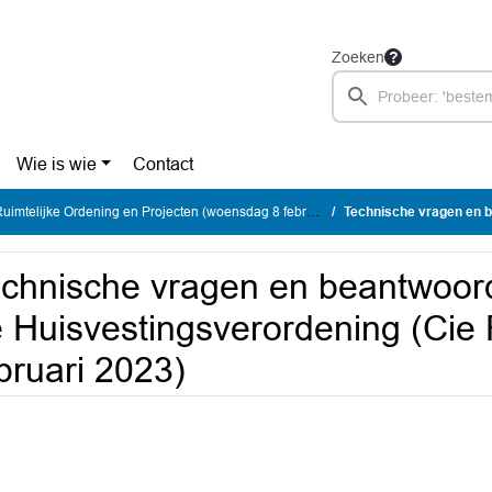
Zoeken
Wie is wie
Contact
telijke Ordening en Projecten (woensdag 8 februari 2023)
Technische vragen en beantwoording DH b
chnische vragen en beantwoord
 Huisvestingsverordening (Cie 
bruari 2023)