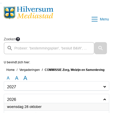
Ga naar de inhoud van deze pagina
Ga naar het zoeken
Ga naar het menu
Menu
Zoeken
U bevindt zich hier:
Home
Vergaderingen
COMMISSIE Zorg, Welzijn en Samenleving
A
A
A
2027
2026
2026
woensdag 28 oktober