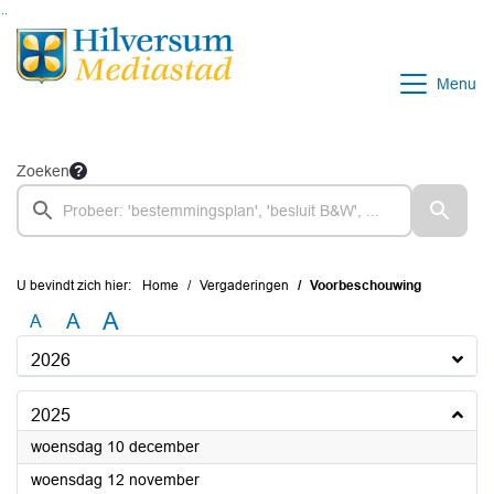
Ga naar de inhoud van deze pagina
Ga naar het zoeken
Ga naar het menu
Menu
Zoeken
U bevindt zich hier:
Home
Vergaderingen
Voorbeschouwing
A
A
A
2026
2025
2025
woensdag 10 december
2025
woensdag 12 november