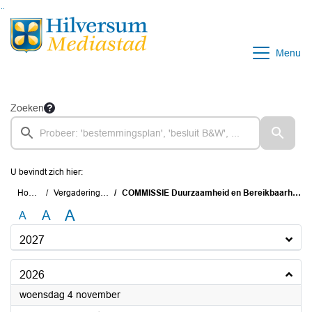
Ga naar de inhoud van deze pagina
Ga naar het zoeken
Ga naar het menu
Menu
Zoeken
U bevindt zich hier:
Home
Vergaderingen
COMMISSIE Duurzaamheid en Bereikbaarheid
A
A
A
2027
2026
2026
woensdag 4 november