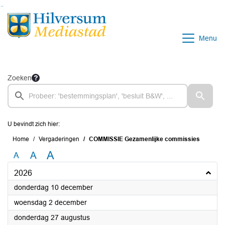
Ga naar de inhoud van deze pagina
Ga naar het zoeken
Ga naar het menu
Menu
Zoeken
U bevindt zich hier:
Home
Vergaderingen
COMMISSIE Gezamenlijke commissies
A
A
A
2026
2026
donderdag 10 december
2026
woensdag 2 december
2026
donderdag 27 augustus