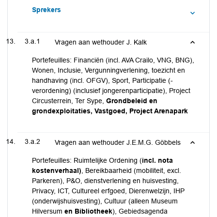
Sprekers
3.a.1
Vragen aan wethouder J. Kalk
Portefeuilles: Financiën (incl. AVA Crailo, VNG, BNG),
Wonen, Inclusie, Vergunningverlening, toezicht en
handhaving (incl. OFGV), Sport, Participatie (-
verordening) (inclusief jongerenparticipatie), Project
Circusterrein, Ter Sype,
Grondbeleid en
grondexploitaties, Vastgoed, Project Arenapark
3.a.2
Vragen aan wethouder J.E.M.G. Göbbels
Portefeuilles: Ruimtelijke Ordening (
incl.
nota
kostenverhaal)
, Bereikbaarheid (mobiliteit, excl.
Parkeren), P&O, dienstverlening en huisvesting,
Privacy, ICT, Cultureel erfgoed, Dierenwelzijn, IHP
(onderwijshuisvesting), Cultuur (alleen Museum
Hilversum
en Bibliotheek
), Gebiedsagenda