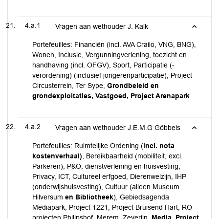
4.a.1
Vragen aan wethouder J. Kalk
Portefeuilles: Financiën (incl. AVA Crailo, VNG, BNG),
Wonen, Inclusie, Vergunningverlening, toezicht en
handhaving (incl. OFGV), Sport, Participatie (-
verordening) (inclusief jongerenparticipatie), Project
Circusterrein, Ter Sype,
Grondbeleid en
grondexploitaties, Vastgoed, Project Arenapark
4.a.2
Vragen aan wethouder J.E.M.G Göbbels
Portefeuilles: Ruimtelijke Ordening (
incl.
nota
kostenverhaal)
, Bereikbaarheid (mobiliteit, excl.
Parkeren), P&O, dienstverlening en huisvesting,
Privacy, ICT, Cultureel erfgoed, Dierenwelzijn, IHP
(onderwijshuisvesting), Cultuur (alleen Museum
Hilversum
en Bibliotheek
), Gebiedsagenda
Mediapark, Project 1221, Project Bruisend Hart, RO
projecten Philipshof, Merem, Zeverijn,
Media, Project