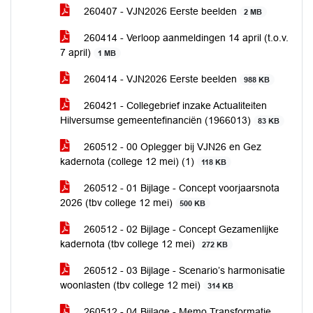
260407 - VJN2026 Eerste beelden
2 MB
260414 - Verloop aanmeldingen 14 april (t.o.v.
7 april)
1 MB
260414 - VJN2026 Eerste beelden
988 KB
260421 - Collegebrief inzake Actualiteiten
Hilversumse gemeentefinanciën (1966013)
83 KB
260512 - 00 Oplegger bij VJN26 en Gez
kadernota (college 12 mei) (1)
118 KB
260512 - 01 Bijlage - Concept voorjaarsnota
2026 (tbv college 12 mei)
500 KB
260512 - 02 Bijlage - Concept Gezamenlijke
kadernota (tbv college 12 mei)
272 KB
260512 - 03 Bijlage - Scenario’s harmonisatie
woonlasten (tbv college 12 mei)
314 KB
260512 - 04 Bijlage - Memo Transformatie