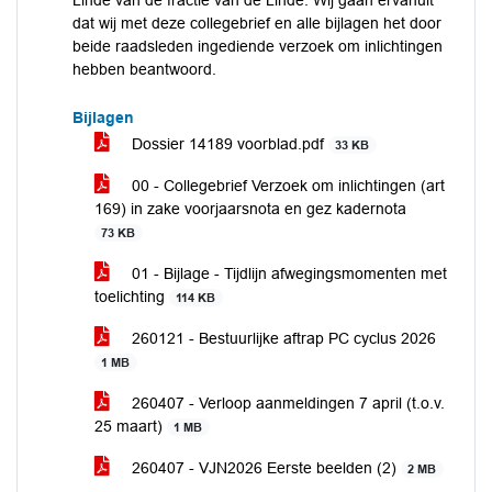
Linde van de fractie van de Linde. Wij gaan ervanuit
dat wij met deze collegebrief en alle bijlagen het door
beide raadsleden ingediende verzoek om inlichtingen
hebben beantwoord.
Bijlagen
Dossier 14189 voorblad.pdf
33 KB
00 - Collegebrief Verzoek om inlichtingen (art
169) in zake voorjaarsnota en gez kadernota
73 KB
01 - Bijlage - Tijdlijn afwegingsmomenten met
toelichting
114 KB
260121 - Bestuurlijke aftrap PC cyclus 2026
1 MB
260407 - Verloop aanmeldingen 7 april (t.o.v.
25 maart)
1 MB
260407 - VJN2026 Eerste beelden (2)
2 MB