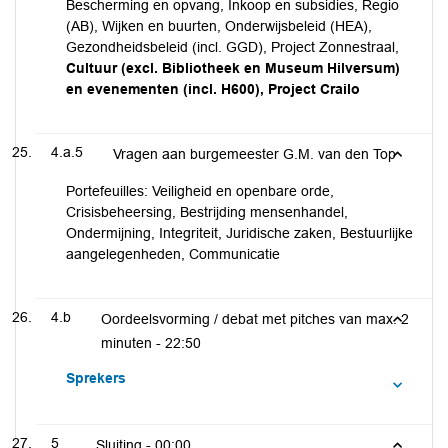
Bescherming en opvang, Inkoop en subsidies, Regio
(AB), Wijken en buurten, Onderwijsbeleid (HEA),
Gezondheidsbeleid (incl. GGD), Project Zonnestraal,
Cultuur (excl. Bibliotheek en Museum Hilversum)
en evenementen (incl. H600), Project Crailo
4.a.5
Vragen aan burgemeester G.M. van den Top
Portefeuilles: Veiligheid en openbare orde,
Crisisbeheersing, Bestrijding mensenhandel,
Ondermijning, Integriteit, Juridische zaken, Bestuurlijke
aangelegenheden, Communicatie
4.b
Oordeelsvorming / debat met pitches van max. 2
minuten -
22:50
Sprekers
5
Sluiting -
00:00