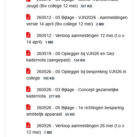
Jeugd (tbv college 12 mei)
557 KB
260512 - 05 Bijlage - VJN2026 - Aanmeldingen
versie 14 april (tbv college 12 mei)
2 MB
260512 - Verloop aanmeldingen 12 mei (t.o.v.
14 april)
1 MB
260519 - 00 Oplegger bij VJN26 en Gez
kadernota (aangepast)
134 KB
260526 - 00 Oplegger bij bespreking VJN26 in
college
105 KB
260526 - 03 Bijlage - Concept gezamelijke
kadernota
277 KB
260526 - 05 Bijlage - 1e richtingen besparing
ambtelijk apparaat
55 KB
260526 - Verloop aanmeldingen 26 mei (t.o.v.
12 mei)
1 MB