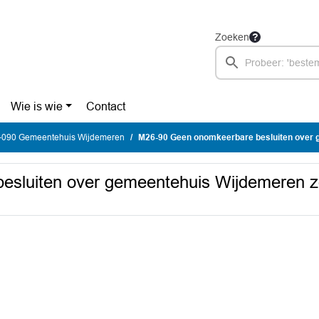
Zoeken
Wie is wie
Contact
090 Gemeentehuis Wijdemeren
M26-90 Geen onomkeerbare besluiten over gemeentehuis Wijdemere
esluiten over gemeentehuis Wijdemeren 