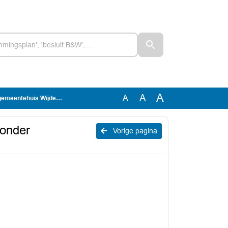
A
A
A
n zonder betrokkenheid raad
zonder
Vorige pagina