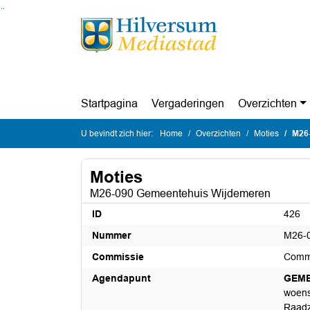
Ga naar de inhoud van deze pagina
Ga naar het zoeken
Ga naar het menu
Startpagina
Vergaderingen
Overzichten
U bevindt zich hier:
Home
Overzichten
Moties
M26
Moties
M26-090 Gemeentehuis Wijdemeren
ID
426
Nummer
M26-
Commissie
Commi
Agendapunt
GEME
woensd
Raadz