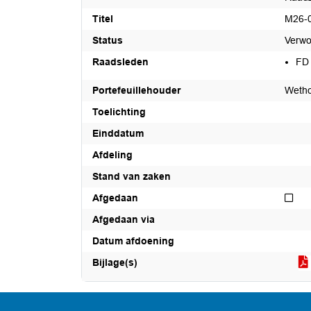
Titel
M26-0
Status
Verwo
Raadsleden
FD
Portefeuillehouder
Wetho
Toelichting
Einddatum
Afdeling
Stand van zaken
Nie
Afgedaan
Afgedaan via
Datum afdoening
Bijlage(s)