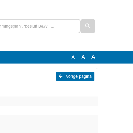
A
A
A
Vorige pagina