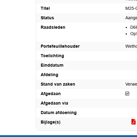
Titel
M25-0
Status
Aang
Raadsleden
D6
Op
Portefeuillehouder
Wetho
Toelichting
Einddatum
Afdeling
Stand van zaken
Verwer
Afg
Afgedaan
Afgedaan via
Datum afdoening
Bijlage(s)