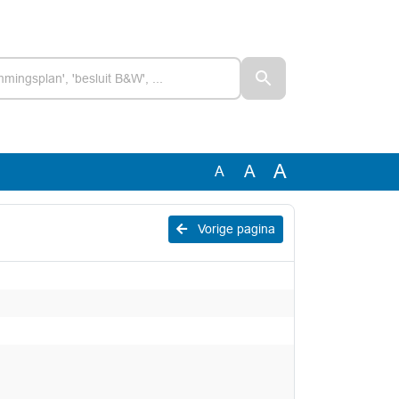
A
A
A
Vorige pagina