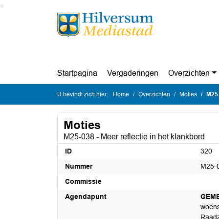
Ga naar de inhoud van deze pagina
Ga naar het zoeken
Ga naar het menu
Startpagina
Vergaderingen
Overzichten
U bevindt zich hier:
Home
Overzichten
Moties
M25-
Moties
M25-038 - Meer reflectie in het klankbord
ID
320
Nummer
M25-
Commissie
Agendapunt
GEME
woens
Raadz