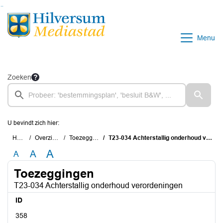
Ga naar de inhoud van deze pagina
Ga naar het zoeken
Ga naar het menu
Menu
Zoeken
U bevindt zich hier:
Home
Overzichten
Toezeggingen
T23-034 Achterstallig onderhoud verordeningen
A
A
A
Toezeggingen
T23-034 Achterstallig onderhoud verordeningen
ID
358