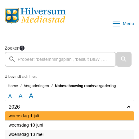
Ga naar de inhoud van deze pagina
Ga naar het zoeken
Ga naar het menu
Menu
Zoeken
U bevindt zich hier:
Home
Vergaderingen
Nabeschouwing raadsvergadering
A
A
A
2026
2026
woensdag 1 juli
2026
woensdag 10 juni
2026
woensdag 13 mei