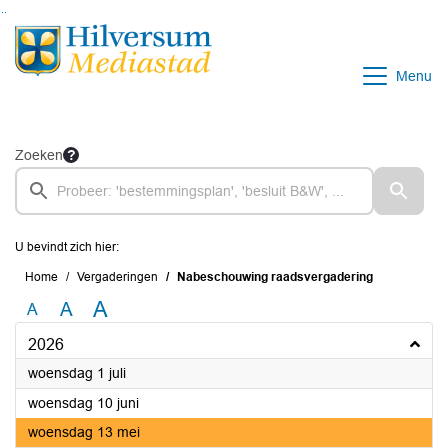
Ga naar de inhoud van deze pagina
Ga naar het zoeken
Ga naar het menu
Menu
Zoeken
U bevindt zich hier:
Home
Vergaderingen
Nabeschouwing raadsvergadering
A
A
A
2026
2026
woensdag 1 juli
2026
woensdag 10 juni
2026
woensdag 13 mei