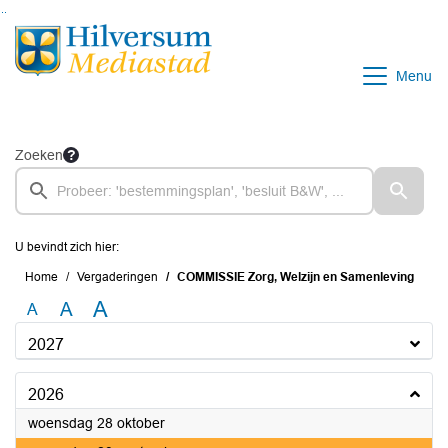
Ga naar de inhoud van deze pagina
Ga naar het zoeken
Ga naar het menu
Menu
Zoeken
U bevindt zich hier:
Home
Vergaderingen
COMMISSIE Zorg, Welzijn en Samenleving
A
A
A
2027
2026
2026
woensdag 28 oktober