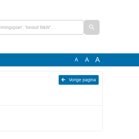
A
A
A
Vorige pagina