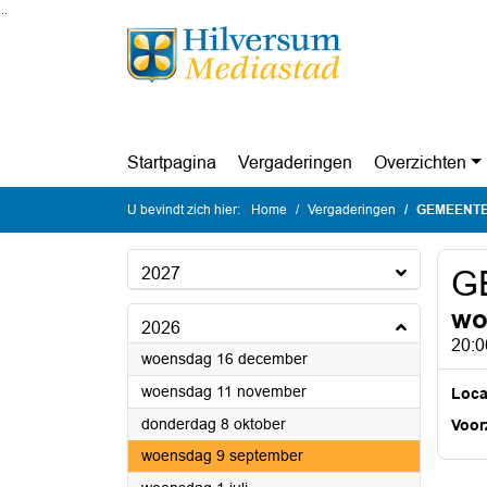
Ga naar de inhoud van deze pagina
Ga naar het zoeken
Ga naar het menu
Startpagina
Vergaderingen
Overzichten
U bevindt zich hier:
Home
Vergaderingen
GEMEENT
2027
G
wo
2026
20:0
2026
woensdag 16 december
2026
woensdag 11 november
Loca
2026
donderdag 8 oktober
Voorz
2026
woensdag 9 september