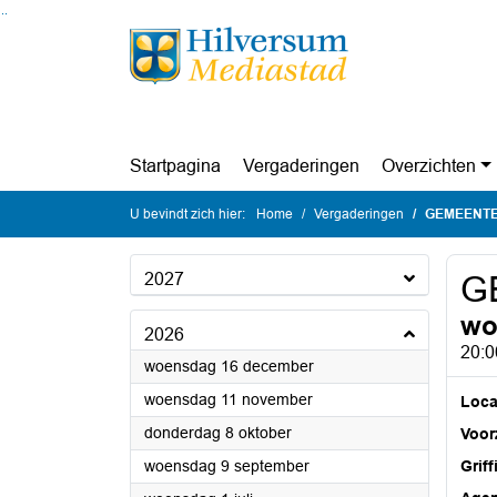
Ga naar de inhoud van deze pagina
Ga naar het zoeken
Ga naar het menu
Startpagina
Vergaderingen
Overzichten
U bevindt zich hier:
Home
Vergaderingen
GEMEENT
2027
G
wo
2026
20:0
2026
woensdag 16 december
2026
woensdag 11 november
Loca
2026
donderdag 8 oktober
Voorz
2026
woensdag 9 september
Griff