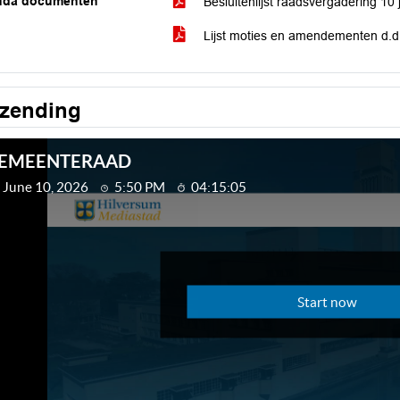
nda documenten
Besluitenlijst raadsvergadering 10
Lijst moties en amendementen d.d
tzending