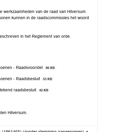
re werkzaamheden van de raad van Hilversum
sonen kunnen in de raadscommissies het woord
eschreven in het Reglement van orde.
Loenen - Raadsvoorstel
86 KB
Loenen - Raadsbesluit
53 KB
tekend raadsbesluit
42 KB
ten Hilversum.
221 (1961465) (zonder stemming aangenomen)