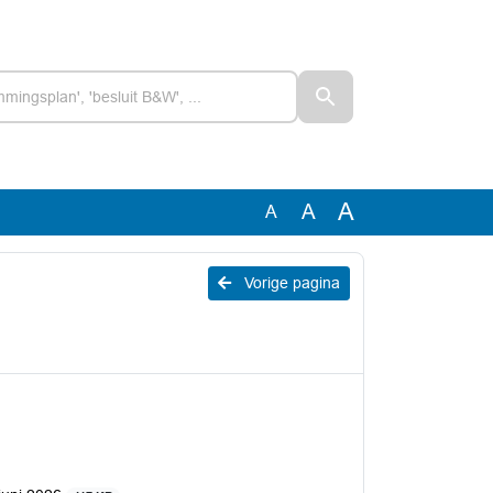
A
A
A
Vorige pagina