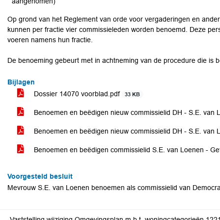
aangenomen)
Op grond van het Reglement van orde voor vergaderingen en ande
kunnen per fractie vier commissieleden worden benoemd. Deze per
voeren namens hun fractie.
De benoeming gebeurt met in achtneming van de procedure die is b
Bijlagen
Dossier 14070 voorblad.pdf
33 KB
Benoemen en beëdigen nieuw commissielid DH - S.E. van 
Benoemen en beëdigen nieuw commissielid DH - S.E. van 
Benoemen en beëdigen commissielid S.E. van Loenen - Ge
Voorgesteld besluit
Mevrouw S.E. van Loenen benoemen als commissielid van Democra
Vaststelling wijziging Omgevingsplan m.b.t. woningcategorieën 1