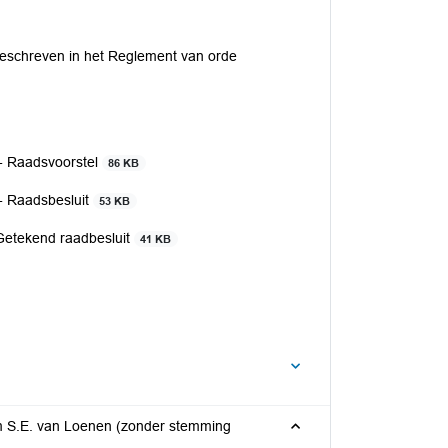
beschreven in het Reglement van orde
- Raadsvoorstel
86 KB
- Raadsbesluit
53 KB
Getekend raadbesluit
41 KB
ng