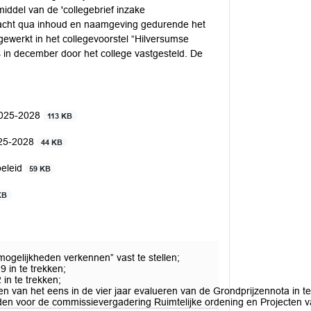
iddel van de 'collegebrief inzake
racht qua inhoud en naamgeving gedurende het
tgewerkt in het collegevoorstel “Hilversumse
s in december door het college vastgesteld. De
 2025-2028
113 KB
025-2028
44 KB
beleid
59 KB
KB
ogelijkheden verkennen” vast te stellen;
9 in te trekken;
in te trekken;
en van het eens in de vier jaar evalueren van de Grondprijzennota in te
den voor de commissievergadering Ruimtelijke ordening en Projecten 