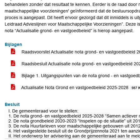
behandelen zonder dat resultaat te kennen. Eerder is de raad door m
maatschappelijke voorzieningen' geïnformeerd dat de bestuursopd
proces is aangepast. Dit heeft ervoor gezorgd dat dit inmiddels is ui
Leidraad Advieslijnen voor Maatschappelijke Voorzieningen”. Deze i
nota “Actualisatie grond- en vastgoedbeleid” is hierop aangepast.
Bijlagen
Raadsvoorstel Actualisatie nota grond- en vastgoedbeleid
Raadsbesluit Actualisatie nota grond- en vastgoedbeleid 2
Bijlage 1. Uitgangspunten van de nota grond - en vastgoed
Actualisatie Nota Grond en vastgoedbeleid 2025-2028
987 
Besluit
I. De gemeenteraad voor te stellen:
1. De nota grond- en vastgoedbeleid 2025-2028 “Samen actiever m
2. De nota grondbeleid 2020-2023 “Inspelen op de situatie” uit 201
3. De nota Huurtarieven voor maatschappelijke gebouwen uit 2012 
4. Het vastgestelde besluit uit de Grondprijzennota 2021 ten aanzi
II. Het onderwerp ter advisering aan de gemeenteraad aan te mel