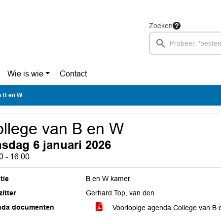
Zoeken
Wie is wie
Contact
n B en W
llege van B en W
nsdag 6 januari 2026
0 - 16:00
tie
B en W kamer
itter
Gerhard Top, van den
nda documenten
Voorlopige agenda College van B 