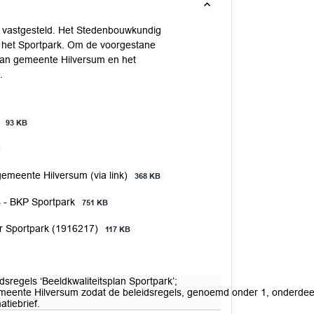
k vastgesteld. Het Stedenbouwkundig
 het Sportpark. Om de voorgestane
plan gemeente Hilversum en het
.
k
93 KB
gemeente Hilversum (via link)
368 KB
s - BKP Sportpark
751 KB
r Sportpark (1916217)
117 KB
sregels ‘Beeldkwaliteitsplan Sportpark’;
gemeente Hilversum zodat de beleidsregels, genoemd onder 1, onderdee
tiebrief.