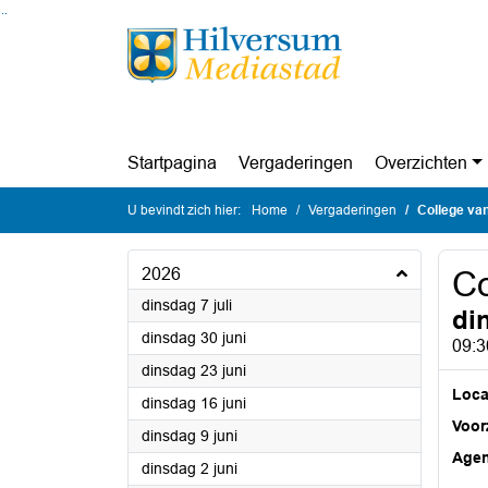
Ga naar de inhoud van deze pagina
Ga naar het zoeken
Ga naar het menu
Startpagina
Vergaderingen
Overzichten
U bevindt zich hier:
Home
Vergaderingen
College va
2026
Co
2026
dinsdag 7 juli
di
2026
dinsdag 30 juni
09:3
2026
dinsdag 23 juni
Loca
2026
dinsdag 16 juni
Voorz
2026
dinsdag 9 juni
Age
2026
dinsdag 2 juni