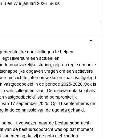
van B en W 6 januari 2026
61 KB
emeentelijke doelstellingen te helpen
 legt Hilversum een actueel en
r de noodzakelijke sturing, grip en regie om onze
atschappelijke opgaven vragen om een actievere
versum zich te laten ontwikkelen zoals vastgelegd
en vastgoedbeleid in de periode 2025-2028.Ook is
jn van college en raad. De nieuwe nota krijgt als
 en vastgoedbeleid” stond oorspronkelijk
 van 17 september 2025. Op 11 september is de
ling in de commissie van de agenda gehaald.
rd namelijk verwezen naar de bestuursopdracht
taat van de bestuursopdracht was op dat moment
 van mening dat zij de nota niet konden