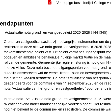
Voorlopige besluitenlijst College 
endapunten
Actualisatie nota grond- en vastgoedbeleid 2025-2028 (1441345)
Grond- en vastgoedtransacties zijn belangrijke instrumenten om de g
realiseren.In deze nieuwe nota grond- en vastgoedbeleid 2025-2028
toekomstbestendig beleid vast. Dit beleid vormt het uitgangspunt voo
opgaven en ambities te behalen.De huidige marktsituatie en de ma
rol van de gemeente. Gemeentelijke regie en sturing is nodig om Hil
in onze visies. Deze nota bevat de uitgangspunten voor het grond- 
duidelijk omschreven wat de verschillende rollen en bevoegdheden zi
titel “
Samen
kansen benutten”
. De nota “actualisatie van het grond-
geagendeerd voor de commissie van 11 september 2025 en de raad
nota “Actualisatie van het grond- en vastgoedbeleid” voor behande
In deze nota “Actualisatie nota grond- en vastgoedbeleid 2025” we
“Richtinggevend kader maatschappelijke voorzieningen”. Het resul
nog niet bekend bij de commissie- en raadsleden. De commissie was