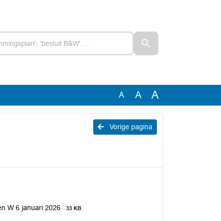
A
A
A
Vorige pagina
en W 6 januari 2026
33 KB