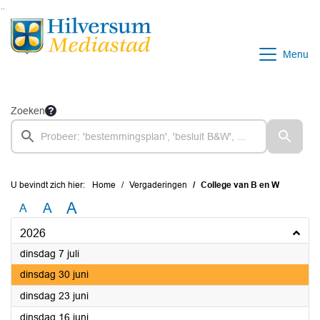
Ga naar de inhoud van deze pagina
Ga naar het zoeken
Ga naar het menu
Menu
Zoeken
U bevindt zich hier:
Home
Vergaderingen
College van B en W
A
A
A
2026
2026
dinsdag 7 juli
2026
dinsdag 30 juni
2026
dinsdag 23 juni
2026
dinsdag 16 juni