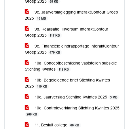
Groep 2025
55 KB
9c. Jaarverslaglegging InteraktContour Groep
2025
16 MB
9d. Realisatie Hilversum InteraktContour
Groep 2025
117 KB
9e. Financiële eindrapportage InteraktContour
Groep 2025
479 KB
10a. Conceptbeschikking vaststellen subsidie
Stichting Kwintes
112 KB
10b. Begeleidende brief Stichting Kwintes
2025
119 KB
10c. Jaarverslag Stichting Kwintes 2025
3 MB
10e. Controleverklaring Stichting Kwintes 2025
208 KB
11. Besluit college
60 KB