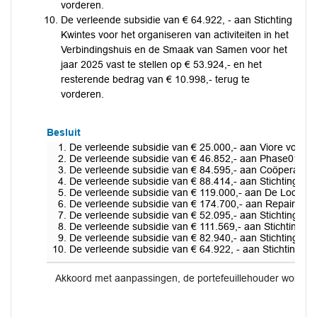
vorderen.
De verleende subsidie van € 64.922, - aan Stichting
Kwintes voor het organiseren van activiteiten in het
Verbindingshuis en de Smaak van Samen voor het
jaar 2025 vast te stellen op € 53.924,- en het
resterende bedrag van € 10.998,- terug te
vorderen.
Besluit
De verleende subsidie van € 25.000,- aan Viore voor de 
De verleende subsidie van € 46.852,- aan Phase01 voor
De verleende subsidie van € 84.595,- aan Coöperatie B
De verleende subsidie van € 88.414,- aan Stichting Ama
De verleende subsidie van € 119.000,- aan De Loods zo
De verleende subsidie van € 174.700,- aan Repair Facto
De verleende subsidie van € 52.095,- aan Stichting Maa
De verleende subsidie van € 111.569,- aan Stichting Hi
De verleende subsidie van € 82.940,- aan Stichting Int
De verleende subsidie van € 64.922, - aan Stichting Kw
Akkoord met aanpassingen, de portefeuillehouder wordt 