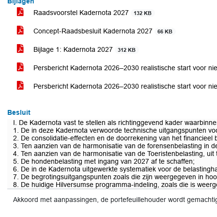
Bijlagen
Raadsvoorstel Kadernota 2027
132 KB
Concept-Raadsbesluit Kadernota 2027
66 KB
Bijlage 1: Kadernota 2027
312 KB
Persbericht Kadernota 2026–2030 realistische start voor 
Persbericht Kadernota 2026–2030 realistische start voor 
Besluit
I. De Kadernota vast te stellen als richtinggevend kader waarbin
1. De in deze Kadernota verwoorde technische uitgangspunten voor
2. De consolidatie-effecten en de doorrekening van het financieel be
3. Ten aanzien van de harmonisatie van de forensenbelasting in de
4. Ten aanzien van de harmonisatie van de Toeristenbelasting, uit 
5. De hondenbelasting met ingang van 2027 af te schaffen;
6. De in de Kadernota uitgewerkte systematiek voor de belastinghar
7. De begrotingsuitgangspunten zoals die zijn weergegeven in hoof
8. De huidige Hilversumse programma-indeling, zoals die is weerg
Akkoord met aanpassingen, de portefeuillehouder wordt gemachti