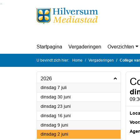
Ga naar de inhoud van deze pagina
Ga naar het zoeken
Ga naar het menu
Startpagina
Vergaderingen
Overzichten
U bevindt zich hier:
Home
Vergaderingen
College va
2026
Co
2026
dinsdag 7 juli
di
2026
dinsdag 30 juni
09:3
2026
dinsdag 23 juni
Loca
2026
dinsdag 16 juni
Voorz
2026
dinsdag 9 juni
Age
2026
dinsdag 2 juni