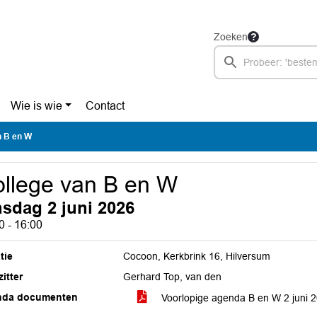
Zoeken
Wie is wie
Contact
n B en W
llege van B en W
nsdag 2 juni 2026
0 - 16:00
tie
Cocoon, Kerkbrink 16, Hilversum
itter
Gerhard Top, van den
nda documenten
Voorlopige agenda B en W 2 juni 