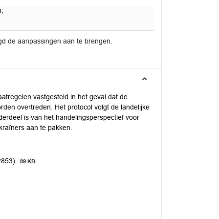
n;
gd de aanpassingen aan te brengen.
tregelen vastgesteld in het geval dat de
en overtreden. Het protocol volgt de landelijke
nderdeel is van het handelingsperspectief voor
kraïners aan te pakken.
62853)
89 KB