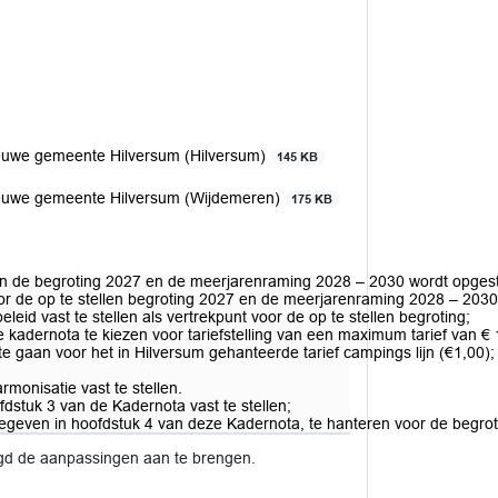
nieuwe gemeente Hilversum (Hilversum)
145 KB
nieuwe gemeente Hilversum (Wijdemeren)
175 KB
nen de begroting 2027 en de meerjarenraming 2028 – 2030 wordt opgest
 de op te stellen begroting 2027 en de meerjarenraming 2028 – 2030 v
leid vast te stellen als vertrekpunt voor de op te stellen begroting;
 kadernota te kiezen voor tariefstelling van een maximum tarief van € 
te gaan voor het in Hilversum gehanteerde tarief campings lijn (€1,00);
monisatie vast te stellen.
dstuk 3 van de Kadernota vast te stellen;
egeven in hoofdstuk 4 van deze Kadernota, te hanteren voor de begrot
gd de aanpassingen aan te brengen.