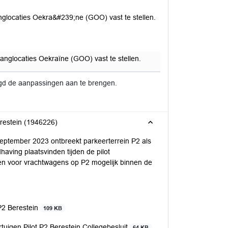
glocaties Oekra&#239;ne (GOO) vast te stellen.
anglocaties Oekraïne (GOO) vast te stellen.
gd de aanpassingen aan te brengen.
erestein (1946226)
eptember 2023 ontbreekt parkeerterrein P2 als
ving plaatsvinden tijden de pilot
en voor vrachtwagens op P2 mogelijk binnen de
P2 Berestein
109 KB
tuigen Pilot P2 Berestein Collegebesluit
64 KB