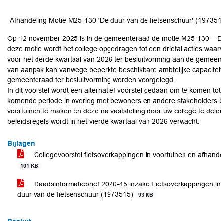
Afhandeling Motie M25-130 'De duur van de fietsenschuur' (19735
Op 12 november 2025 is in de gemeenteraad de motie M25-130 – D
deze motie wordt het college opgedragen tot een drietal acties wa
voor het derde kwartaal van 2026 ter besluitvorming aan de gemeente
van aanpak kan vanwege beperkte beschikbare ambtelijke capaciteit
gemeenteraad ter besluitvorming worden voorgelegd.
In dit voorstel wordt een alternatief voorstel gedaan om te komen to
komende periode in overleg met bewoners en andere stakeholders be
voortuinen te maken en deze na vaststelling door uw college te del
beleidsregels wordt in het vierde kwartaal van 2026 verwacht.
Bijlagen
Collegevoorstel fietsoverkappingen in voortuinen en afhandel
101 KB
Raadsinformatiebrief 2026-45 inzake Fietsoverkappingen in
duur van de fietsenschuur (1973515)
93 KB