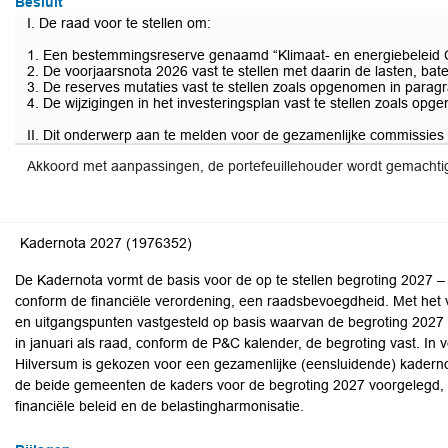
Besluit
I. De raad voor te stellen om:
1. Een bestemmingsreserve genaamd “Klimaat- en energiebeleid C
2. De voorjaarsnota 2026 vast te stellen met daarin de lasten, ba
3. De reserves mutaties vast te stellen zoals opgenomen in paragr
4. De wijzigingen in het investeringsplan vast te stellen zoals op
II. Dit onderwerp aan te melden voor de gezamenlijke commissies
Akkoord met aanpassingen, de portefeuillehouder wordt gemachti
Kadernota 2027 (1976352)
De Kadernota vormt de basis voor de op te stellen begroting 2027 –
conform de financiële verordening, een raadsbevoegdheid. Met het 
en uitgangspunten vastgesteld op basis waarvan de begroting 2027 
in januari als raad, conform de P&C kalender, de begroting vast. I
Hilversum is gekozen voor een gezamenlijke (eensluidende) kadern
de beide gemeenten de kaders voor de begroting 2027 voorgelegd, 
financiële beleid en de belastingharmonisatie.