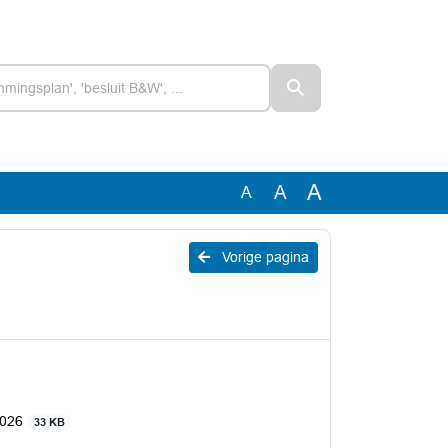
A
A
A
Vorige pagina
2026
33 KB