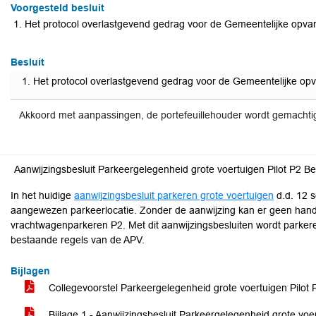
Voorgesteld besluit
Het protocol overlastgevend gedrag voor de Gemeentelijke opvan
Besluit
Het protocol overlastgevend gedrag voor de Gemeentelijke opv
Akkoord met aanpassingen, de portefeuillehouder wordt gemachti
Aanwijzingsbesluit Parkeergelegenheid grote voertuigen Pilot P2 B
In het huidige
aanwijzingsbesluit parkeren grote voertuigen
d.d. 12 s
aangewezen parkeerlocatie. Zonder de aanwijzing kan er geen handha
vrachtwagenparkeren P2. Met dit aanwijzingsbesluiten wordt parker
bestaande regels van de APV.
Bijlagen
Collegevoorstel Parkeergelegenheid grote voertuigen Pilot 
Bijlage 1 - Aanwijzingsbesluit Parkeergelegenheid grote voer