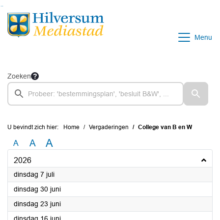
Ga naar de inhoud van deze pagina
Ga naar het zoeken
Ga naar het menu
Menu
Zoeken
U bevindt zich hier:
Home
Vergaderingen
College van B en W
A
A
A
2026
2026
dinsdag 7 juli
2026
dinsdag 30 juni
2026
dinsdag 23 juni
2026
dinsdag 16 juni