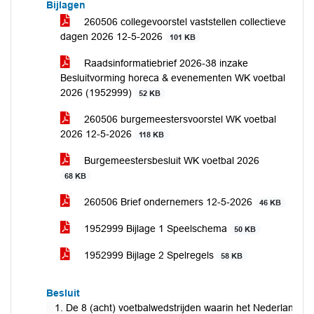
Bijlagen
260506 collegevoorstel vaststellen collectieve
dagen 2026 12-5-2026
101 KB
Raadsinformatiebrief 2026-38 inzake
Besluitvorming horeca & evenementen WK voetbal
2026 (1952999)
52 KB
260506 burgemeestersvoorstel WK voetbal
2026 12-5-2026
118 KB
Burgemeestersbesluit WK voetbal 2026
68 KB
260506 Brief ondernemers 12-5-2026
46 KB
1952999 Bijlage 1 Speelschema
50 KB
1952999 Bijlage 2 Spelregels
58 KB
Besluit
1. De 8 (acht) voetbalwedstrijden waarin het Nederlandse el