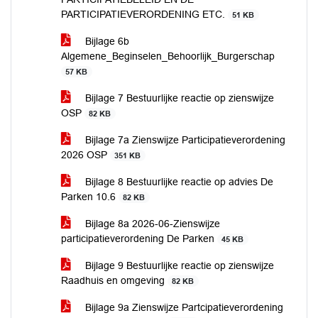
PARTICIPATIEVERORDENING ETC.
51 KB
Bijlage 6b
Algemene_Beginselen_Behoorlijk_Burgerschap
57 KB
Bijlage 7 Bestuurlijke reactie op zienswijze
OSP
82 KB
Bijlage 7a Zienswijze Participatieverordening
2026 OSP
351 KB
Bijlage 8 Bestuurlijke reactie op advies De
Parken 10.6
82 KB
Bijlage 8a 2026-06-Zienswijze
participatieverordening De Parken
45 KB
Bijlage 9 Bestuurlijke reactie op zienswijze
Raadhuis en omgeving
82 KB
Bijlage 9a Zienswijze Partcipatieverordening