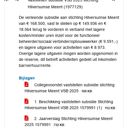
Vaststellen subsidie VSB 2025 stichting
Hilversumse Meent (1977129)
De verleende subsidie aan stichting Hilversumse Meent
van € 168.500, vast te stellen op € 149.936 en €
18.564 terug te vorderen in verband met lagere
kosten/minder uren inzet voor de functioneel
beheerder/sociaal verbinder/opbouwwerker (€ 9.591,-)
en lagere uitgaven voor activiteiten van € 8.973.
Overige lagere uitgaven mogen worden opgenomen in
de reserve, dit betreft activiteiten gedekt uit inkomsten
bar/verhuur/rente.
Bijlagen
Collegevoorstel vaststellen subsidie stichting
Hilversumse Meent VSB 2025
100 KB
1. Beschikking vaststellen subsidie Stichting
Hilversumse Meent VSB 2025 1579991 (1)
112 KB
2. Jaarverslag Stichting Hilversumse Meent
2025 1579991
732 KB