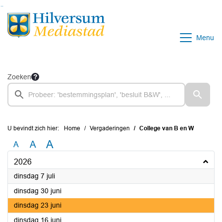
Ga naar de inhoud van deze pagina
Ga naar het zoeken
Ga naar het menu
Menu
Zoeken
U bevindt zich hier:
Home
Vergaderingen
College van B en W
A
A
A
2026
2026
dinsdag 7 juli
2026
dinsdag 30 juni
2026
dinsdag 23 juni
2026
dinsdag 16 juni