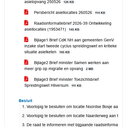
asielopvang 250526
126 KB
Persbericht asiellocaties 260526
114 KB
Raadsinformatiebrief 2026-39 Ontwikkeling
asiellocaties (1953471)
145 KB
Bijlage1 Brief CdK NH aan gemeenten GenV
inzake start tweede cyclus spreidingswet en kritieke
situatie asielketen
185 KB
Bijlage2 Brief minister Samen werken aan
meer grip op migratie en opvang
2 MB
Bijlage3 Brief minister Toezichtsbrief
Spreidingswet Hilversum
111 KB
Besluit
1. Voorlopig te besluiten om locatie Noordse Bosje aan te 
2. Voorlopig te besluiten om locatie Naarderweg aan te wi
3. De raad te informeren met bijgaande raadsinformatiebri