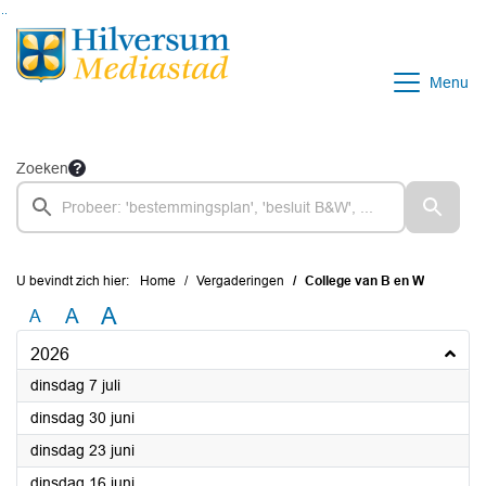
Ga naar de inhoud van deze pagina
Ga naar het zoeken
Ga naar het menu
Menu
Zoeken
U bevindt zich hier:
Home
Vergaderingen
College van B en W
A
A
A
2026
2026
dinsdag 7 juli
2026
dinsdag 30 juni
2026
dinsdag 23 juni
2026
dinsdag 16 juni