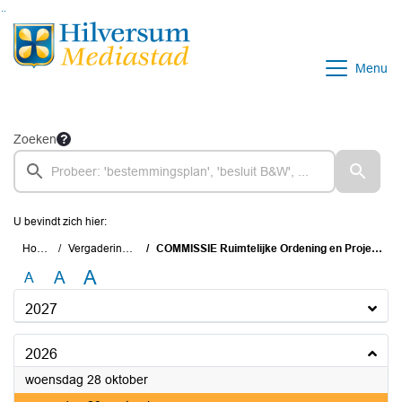
Ga naar de inhoud van deze pagina
Ga naar het zoeken
Ga naar het menu
Menu
Zoeken
U bevindt zich hier:
Home
Vergaderingen
COMMISSIE Ruimtelijke Ordening en Projecten
A
A
A
2027
2026
2026
woensdag 28 oktober