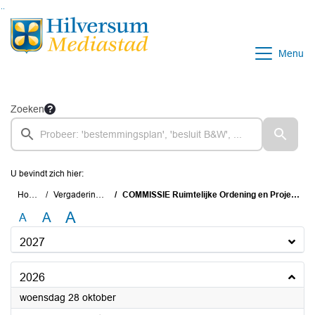
Ga naar de inhoud van deze pagina
Ga naar het zoeken
Ga naar het menu
Menu
Zoeken
U bevindt zich hier:
Home
Vergaderingen
COMMISSIE Ruimtelijke Ordening en Projecten
A
A
A
2027
2026
2026
woensdag 28 oktober