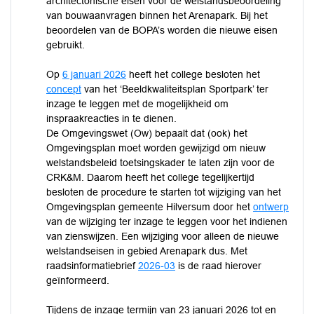
architectonische eisen voor de welstandsbeoordeling
van bouwaanvragen binnen het Arenapark. Bij het
beoordelen van de BOPA’s worden die nieuwe eisen
gebruikt.
Op
6 januari 2026
heeft het college besloten het
concept
van het ‘Beeldkwaliteitsplan Sportpark’ ter
inzage te leggen met de mogelijkheid om
inspraakreacties in te dienen.
De Omgevingswet (Ow) bepaalt dat (ook) het
Omgevingsplan moet worden gewijzigd om nieuw
welstandsbeleid toetsingskader te laten zijn voor de
CRK&M. Daarom heeft het college tegelijkertijd
besloten de procedure te starten tot wijziging van het
Omgevingsplan gemeente Hilversum door het
ontwerp
van de wijziging ter inzage te leggen voor het indienen
van zienswijzen. Een wijziging voor alleen de nieuwe
welstandseisen in gebied Arenapark dus. Met
raadsinformatiebrief
2026-03
is de raad hierover
geïnformeerd.
Tijdens de inzage termijn van 23 januari 2026 tot en