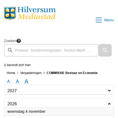
Ga naar de inhoud van deze pagina
Ga naar het zoeken
Ga naar het menu
Menu
Zoeken
U bevindt zich hier:
Home
Vergaderingen
COMMISSIE Bestuur en Economie
A
A
A
2027
2026
2026
woensdag 4 november