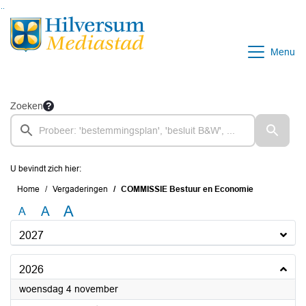
Ga naar de inhoud van deze pagina
Ga naar het zoeken
Ga naar het menu
Menu
Zoeken
U bevindt zich hier:
Home
Vergaderingen
COMMISSIE Bestuur en Economie
A
A
A
2027
2026
2026
woensdag 4 november