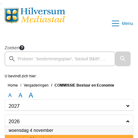
Ga naar de inhoud van deze pagina
Ga naar het zoeken
Ga naar het menu
Menu
Zoeken
U bevindt zich hier:
Home
Vergaderingen
COMMISSIE Bestuur en Economie
A
A
A
2027
2026
2026
woensdag 4 november