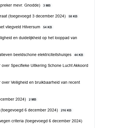
 inspreker mevr. Gnodde)
3 MB
straat (toegevoegd 3 december 2024)
58 KB
et vliegveld Hilversum
54 KB
gheid en duidelijkheid op het looppad van
tieven beeldschone elektriciteitshuisjes
44 KB
over Specifieke Uitkering Schone Lucht Akkoord
ver Veiligheid en bruikbaarheid van recent
 december 2024)
2 MB
Liq (toegevoegd 6 december 2024)
216 KB
riowegen criteria (toegevoegd 6 december 2024)