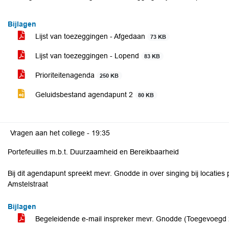
Bijlagen
Lijst van toezeggingen - Afgedaan
73 KB
Lijst van toezeggingen - Lopend
83 KB
Prioriteitenagenda
250 KB
Geluidsbestand agendapunt 2
80 KB
Vragen aan het college -
19:35
Portefeuilles m.b.t. Duurzaamheid en Bereikbaarheid
Bij dit agendapunt spreekt mevr. Gnodde in over singing bij locaties 
Amstelstraat
Bijlagen
Begeleidende e-mail inspreker mevr. Gnodde (Toegevoeg