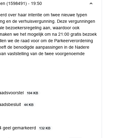
gen (1598491) -
19:50
rd over haar intentie om twee nieuwe typen
ing en de verhuisvergunning. Deze vergunningen
ale bezoekersregeling aan, waardoor ook
 maken we het mogelijk om na 21:00 gratis bezoek
tellen we de raad voor om de Parkeerverordening
heeft de benodigde aanpassingen in de Nadere
van vaststelling van de twee voorgenoemde
aadsvoorstel
104 KB
aadsbesluit
44 KB
24 geel gemarkeerd
132 KB