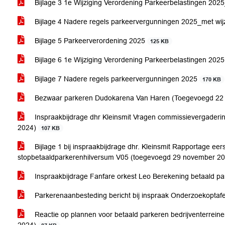
Bijlage 3 1e Wijziging Verordening Parkeerbelastingen 202
Bijlage 4 Nadere regels parkeervergunningen 2025_met wi
Bijlage 5 Parkeerverordening 2025
125 KB
Bijlage 6 1e Wijziging Verordening Parkeerbelastingen 202
Bijlage 7 Nadere regels parkeervergunningen 2025
170 KB
Bezwaar parkeren Dudokarena Van Haren (Toegevoegd 22
Inspraakbijdrage dhr Kleinsmit Vragen commissievergader
2024)
107 KB
Bijlage 1 bij inspraakbijdrage dhr. Kleinsmit Rapportage ee
stopbetaaldparkerenhilversum V05 (toegevoegd 29 november 2
Inspraakbijdrage Fanfare orkest Leo Berekening betaald 
Parkerenaanbesteding bericht bij inspraak Onderzoekopta
Reactie op plannen voor betaald parkeren bedrijventerrei