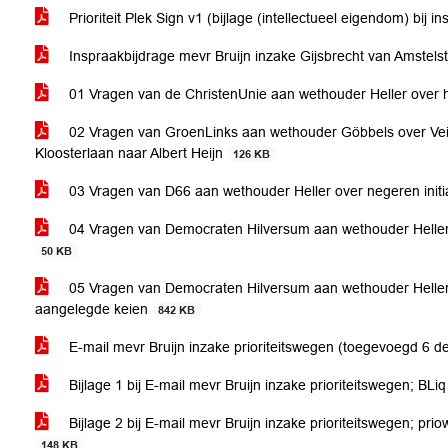
Prioriteit Plek Sign v1 (bijlage (intellectueel eigendom) bij
Inspraakbijdrage mevr Bruijn inzake Gijsbrecht van Amstel
01 Vragen van de ChristenUnie aan wethouder Heller over h
02 Vragen van GroenLinks aan wethouder Göbbels over Veili
Kloosterlaan naar Albert Heijn
126 KB
03 Vragen van D66 aan wethouder Heller over negeren initia
04 Vragen van Democraten Hilversum aan wethouder Heller 
50 KB
05 Vragen van Democraten Hilversum aan wethouder Heller o
aangelegde keien
842 KB
E-mail mevr Bruijn inzake prioriteitswegen (toegevoegd 6
Bijlage 1 bij E-mail mevr Bruijn inzake prioriteitswegen; B
Bijlage 2 bij E-mail mevr Bruijn inzake prioriteitswegen; p
148 KB