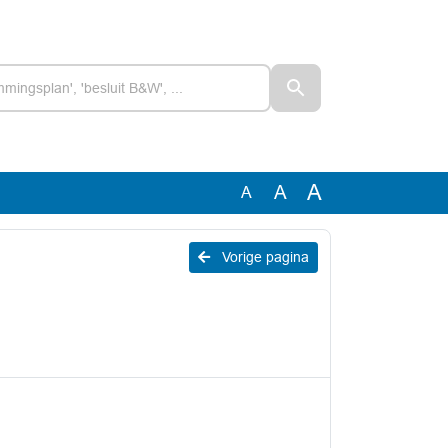
A
A
A
Vorige pagina