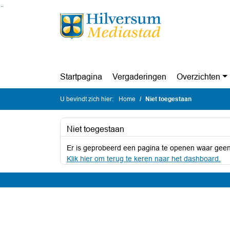
Ga naar de inhoud van deze pagina
Ga naar het zoeken
Ga naar het menu
Startpagina
Vergaderingen
Overzichten
U bevindt zich hier:
Home
Niet toegestaan
Niet toegestaan
Er is geprobeerd een pagina te openen waar geen
Klik hier om terug te keren naar het dashboard.