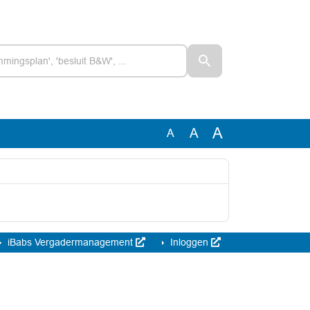
A
A
A
iBabs Vergadermanagement
Inloggen