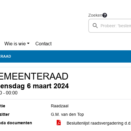
Zoeken
Wie is wie
Contact
ERAAD
EMEENTERAAD
ensdag 6 maart 2024
0 - 00:00
tie
Raadzaal
itter
G.M. van den Top
nda documenten
Besluitenlijst raadsvergadering d.