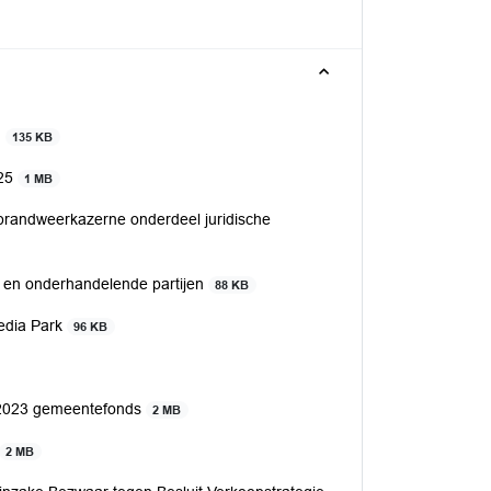
g
135 KB
025
1 MB
brandweerkazerne onderdeel juridische
r en onderhandelende partijen
88 KB
Media Park
96 KB
e 2023 gemeentefonds
2 MB
2 MB