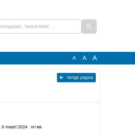
A
A
A
Vorige pagina
d. 6 maart 2024
117 KB