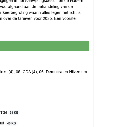
zigingen in het Aanwijzingsbesluit en de Nadere
1, voorafgaand aan de behandeling van de
eerbegroting waarin alles tegen het licht is
 over de tarieven voor 2025. Een voorstel
Links (4), 05. CDA (4), 06. Democraten Hilversum
rstel
98 KB
uit
45 KB