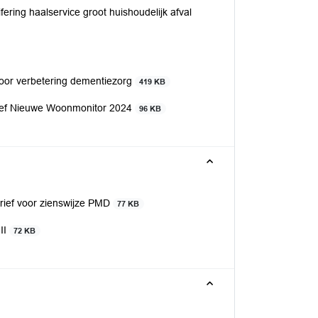
fering haalservice groot huishoudelijk afval
voor verbetering dementiezorg
419 KB
brief Nieuwe Woonmonitor 2024
96 KB
brief voor zienswijze PMD
77 KB
II
72 KB