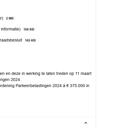
ie)
2 MB
 informatie)
166 KB
raadsbesluit
165 KB
len en deze in werking te laten treden op 11 maart
tingen 2024.
erordening Parkeerbelastingen 2024 à € 375.000 in