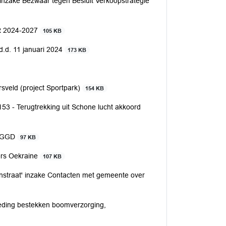
e inzake Bezwaar tegen Besluit Verkoopstrategie
NR 2024-2027
105 KB
d.d. 11 januari 2024
173 KB
sveld (project Sportpark)
154 KB
53 - Terugtrekking uit Schone lucht akkoord
ng GGD
97 KB
ers Oekraine
107 KB
enstraat' inzake Contacten met gemeente over
eding bestekken boomverzorging,