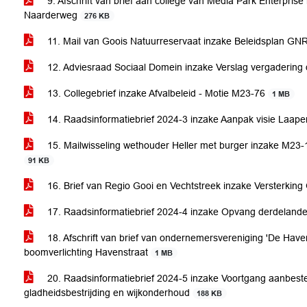
9. Afschrift van brief aan college van Media Park Enterpris
Naarderweg
276 KB
11. Mail van Goois Natuurreservaat inzake Beleidsplan G
12. Adviesraad Sociaal Domein inzake Verslag vergadering 
13. Collegebrief inzake Afvalbeleid - Motie M23-76
1 MB
14. Raadsinformatiebrief 2024-3 inzake Aanpak visie Laaper
15. Mailwisseling wethouder Heller met burger inzake M23-1
91 KB
16. Brief van Regio Gooi en Vechtstreek inzake Versterki
17. Raadsinformatiebrief 2024-4 inzake Opvang derdeland
18. Afschrift van brief van ondernemersvereniging 'De Hav
boomverlichting Havenstraat
1 MB
20. Raadsinformatiebrief 2024-5 inzake Voortgang aanbest
gladheidsbestrijding en wijkonderhoud
188 KB