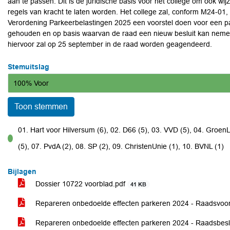
aan te passen. Dit is de juridische basis voor het college om ook wij
regels van kracht te laten worden. Het college zal, conform M24-0
Verordening Parkeerbelastingen 2025 een voorstel doen voor een park
gehouden en op basis waarvan de raad een nieuw besluit kan nemen
hiervoor zal op 25 september in de raad worden geagendeerd.
Stemuitslag
100% Voor
Toon stemmen
01. Hart voor Hilversum (6), 02. D66 (5), 03. VVD (5), 04. Groen
voor
(5), 07. PvdA (2), 08. SP (2), 09. ChristenUnie (1), 10. BVNL (1)
Bijlagen
Dossier 10722 voorblad.pdf
41 KB
Repareren onbedoelde effecten parkeren 2024 - Raadsvoo
Repareren onbedoelde effecten parkeren 2024 - Raadsbesl