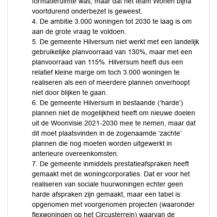
formatieruimte was, maar dat het team Wonen bijna
voortdurend onderbezet is geweest.
4. De ambitie 3.000 woningen tot 2030 te laag is om
aan de grote vraag te voldoen.
5. De gemeente Hilversum niet werkt met een landelijk
gebruikelijke planvoorraad van 130%, maar met een
planvoorraad van 115%. Hilversum heeft dus een
relatief kleine marge om toch 3.000 woningen te
realiseren als een of meerdere plannen onverhoopt
niet door blijken te gaan.
6. De gemeente Hilversum in bestaande (‘harde’)
plannen niet de mogelijkheid heeft om nieuwe doelen
uit de Woonvisie 2021-2030 mee te nemen, maar dat
dit moet plaatsvinden in de zogenaamde ‘zachte’
plannen die nog moeten worden uitgewerkt in
anterieure overeenkomsten.
7. De gemeente inmiddels prestatieafspraken heeft
gemaakt met de woningcorporaties. Dat er voor het
realiseren van sociale huurwoningen echter geen
harde afspraken zijn gemaakt, maar een tabel is
opgenomen met voorgenomen projecten (waaronder
flexwoningen op het Circusterrein) waarvan de