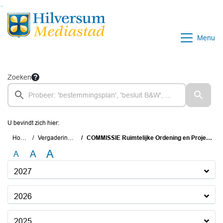
Ga naar de inhoud van deze pagina
Ga naar het zoeken
Ga naar het menu
Menu
Zoeken
U bevindt zich hier:
Home
Vergaderingen
COMMISSIE Ruimtelijke Ordening en Projecten
A
A
A
2027
2026
2025