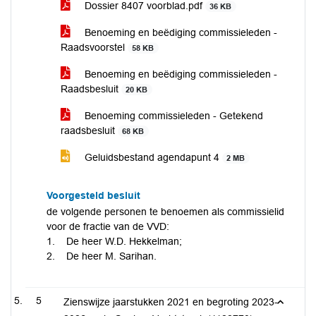
Dossier 8407 voorblad.pdf
36 KB
Benoeming en beëdiging commissieleden -
Raadsvoorstel
58 KB
Benoeming en beëdiging commissieleden -
Raadsbesluit
20 KB
Benoeming commissieleden - Getekend
raadsbesluit
68 KB
Geluidsbestand agendapunt 4
2 MB
Voorgesteld besluit
de volgende personen te benoemen als commissielid
voor de fractie van de VVD:
1. De heer W.D. Hekkelman;
2. De heer M. Sarihan.
5
Zienswijze jaarstukken 2021 en begroting 2023-