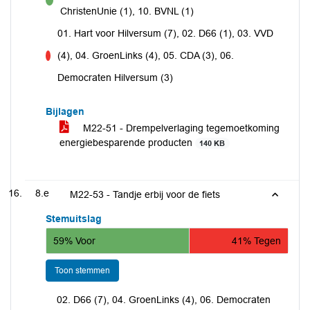
voor
ChristenUnie (1), 10. BVNL (1)
01. Hart voor Hilversum (7), 02. D66 (1), 03. VVD
(4), 04. GroenLinks (4), 05. CDA (3), 06.
tegen
Democraten Hilversum (3)
Bijlagen
M22-51 - Drempelverlaging tegemoetkoming
energiebesparende producten
140 KB
8.e
M22-53 - Tandje erbij voor de fiets
Stemuitslag
59% Voor
41% Tegen
Toon stemmen
02. D66 (7), 04. GroenLinks (4), 06. Democraten