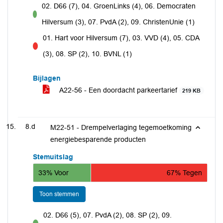
02. D66 (7), 04. GroenLinks (4), 06. Democraten
voor
Hilversum (3), 07. PvdA (2), 09. ChristenUnie (1)
01. Hart voor Hilversum (7), 03. VVD (4), 05. CDA
tegen
(3), 08. SP (2), 10. BVNL (1)
Bijlagen
A22-56 - Een doordacht parkeertarief
219 KB
8.d
M22-51 - Drempelverlaging tegemoetkoming
energiebesparende producten
Stemuitslag
33% Voor
67% Tegen
Toon stemmen
02. D66 (5), 07. PvdA (2), 08. SP (2), 09.