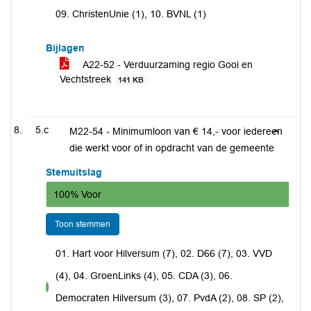
09. ChristenUnie (1), 10. BVNL (1)
Bijlagen
A22-52 - Verduurzaming regio Gooi en
Vechtstreek
141 KB
5.c
M22-54 - Minimumloon van € 14,- voor iedereen
die werkt voor of in opdracht van de gemeente
Stemuitslag
100% Voor
Toon stemmen
01. Hart voor Hilversum (7), 02. D66 (7), 03. VVD
(4), 04. GroenLinks (4), 05. CDA (3), 06.
voor
Democraten Hilversum (3), 07. PvdA (2), 08. SP (2),