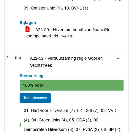
09. ChristenUnie (1), 10. BVNL (1)
Bijlagen
A22-50 - Hilversum houdt van financiële
voorspelbaarheid
142 KB
5.b
A22-52 - Verduurzaming regio Gooi en
Vechtstreek
Stemuitslag
100% Voor
Toon stemmen
01. Hart voor Hilversum (7), 02. D66 (7), 03. VVD
(4), 04. GroenLinks (4), 05. CDA (3), 06.
voor
Democraten Hilversum (3), 07. PvdA (2), 08. SP (2),