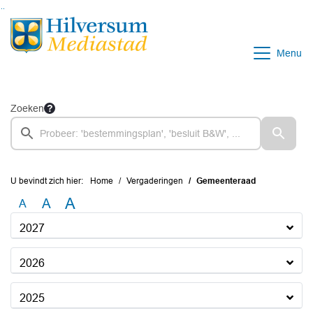
Ga naar de inhoud van deze pagina
Ga naar het zoeken
Ga naar het menu
Menu
Zoeken
U bevindt zich hier:
Home
Vergaderingen
Gemeenteraad
A
A
A
2027
2026
2025