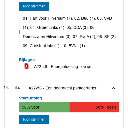
Toon stemmen
01. Hart voor Hilversum (7), 02. D66 (7), 03. VVD
(4), 04. GroenLinks (4), 05. CDA (3), 06.
voor
Democraten Hilversum (3), 07. PvdA (2), 08. SP (2),
09. ChristenUnie (1), 10. BVNL (1)
Bijlagen
A22-48 - Energietoeslag
158 KB
8.c
A22-56 - Een doordacht parkeertarief
Stemuitslag
50% Voor
50% Tegen
Toon stemmen