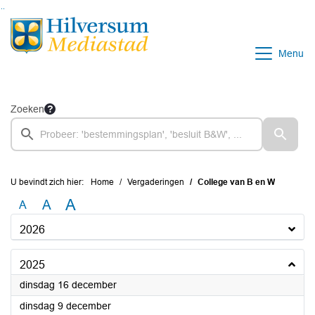
Ga naar de inhoud van deze pagina
Ga naar het zoeken
Ga naar het menu
Menu
Zoeken
U bevindt zich hier:
Home
Vergaderingen
College van B en W
A
A
A
2026
2025
2025
dinsdag 16 december
2025
dinsdag 9 december