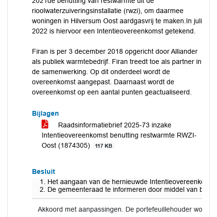
2021de benutting van restwarmte uit de
rioolwaterzuiveringsinstallatie (rwzi), om daarmee
woningen in Hilversum Oost aardgasvrij te maken.In juli
2022 is hiervoor een Intentieovereenkomst getekend.
Firan is per 3 december 2018 opgericht door Alliander
als publiek warmtebedrijf. Firan treedt toe als partner in
de samenwerking. Op dit onderdeel wordt de
overeenkomst aangepast. Daarnaast wordt de
overeenkomst op een aantal punten geactualiseerd.
Bijlagen
Raadsinformatiebrief 2025-73 inzake
Intentieovereenkomst benutting restwarmte RWZI-
Oost (1874305)
117 KB
Besluit
Het aangaan van de hernieuwde Intentieovereenkomst ‘P
De gemeenteraad te informeren door middel van bijge
Akkoord met aanpassingen. De portefeuillehouder wordt 