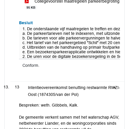
Collegevoorstel maatregelen parkeerbegroting
95 KB
Besluit
1. De onderstaande vijf maatregelen te treffen en deze 
a. De parkeertarieven niet te indexeren, met uitzondering
b. De tarieven voor alle parkeervergunningen te halveren, i
c. Het tarief van het parkeergebied "Schil" met 20 cent pe
d. Uitbreiden van de handhaving op primair foutparkeren me
e. Een bezoekersparkeerapplicatie ontwikkelen en hiertoe 
2. De uren voor de digitale bezoekersregeling in de Schil
Conform.
13
Intentieovereenkomst benutting restwarmte RWZI-
Oost (1874305/van der Pol)
Bespreken: weth. Göbbels, Kalk.
De gemeente verkent samen met het waterschap AGV,
netbeheerder Liander, en de woningcorporaties sinds