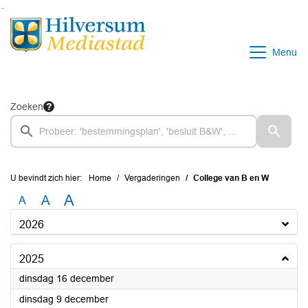
Ga naar de inhoud van deze pagina
Ga naar het zoeken
Ga naar het menu
Menu
Zoeken
U bevindt zich hier:
Home
Vergaderingen
College van B en W
A
A
A
2026
2025
2025
dinsdag 16 december
2025
dinsdag 9 december