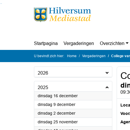
Ga naar de inhoud van deze pagina
Ga naar het zoeken
Ga naar het menu
Startpagina
Vergaderingen
Overzichten
U bevindt zich hier:
Home
Vergaderingen
College va
2026
Co
di
2025
09:3
2025
dinsdag 16 december
2025
dinsdag 9 december
Loca
2025
dinsdag 2 december
Voorz
2025
dinsdag 25 november
Age