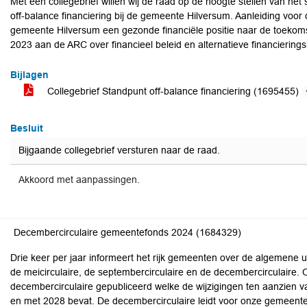
Met een collegebrief willen wij de raad op de hoogte stellen van het
off-balance financiering bij de gemeente Hilversum. Aanleiding voor
gemeente Hilversum een gezonde financiële positie naar de toekom
2023 aan de ARC over financieel beleid en alternatieve financiering
Bijlagen
Collegebrief Standpunt off-balance financiering (1695455)
Besluit
Bijgaande collegebrief versturen naar de raad.
Akkoord met aanpassingen.
Decembercirculaire gemeentefonds 2024 (1684329)
Drie keer per jaar informeert het rijk gemeenten over de algemene ui
de meicirculaire, de septembercirculaire en de decembercirculaire.
decembercirculaire gepubliceerd welke de wijzigingen ten aanzien v
en met 2028 bevat. De decembercirculaire leidt voor onze gemeente 