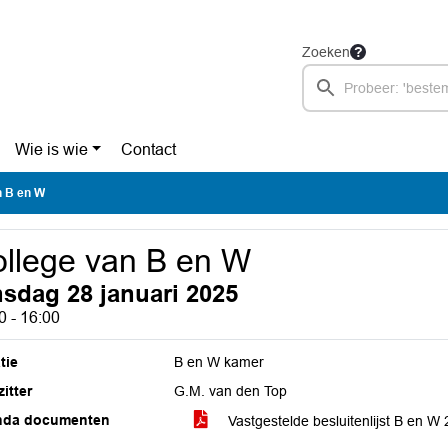
Zoeken
Wie is wie
Contact
n B en W
llege van B en W
nsdag 28 januari 2025
0 - 16:00
tie
B en W kamer
itter
G.M. van den Top
nda documenten
Vastgestelde besluitenlijst B en W