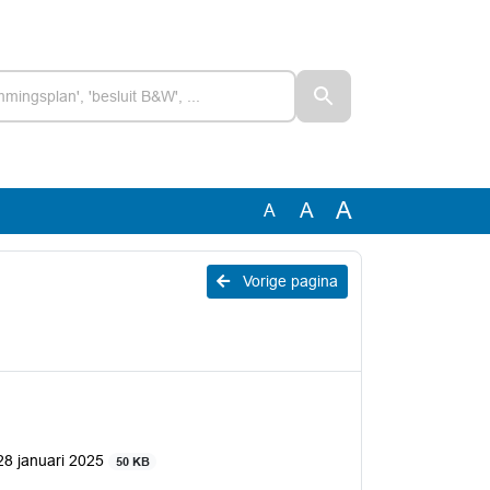
A
A
A
Vorige pagina
 28 januari 2025
50 KB