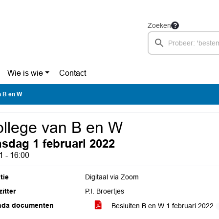
Zoeken
Wie is wie
Contact
n B en W
llege van B en W
nsdag 1 februari 2022
1 - 16:00
tie
Digitaal via Zoom
itter
P.I. Broertjes
nda documenten
Besluiten B en W 1 februari 2022