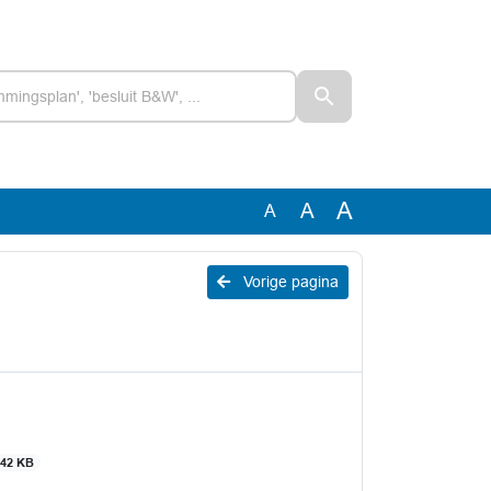
A
A
A
Vorige pagina
42 KB