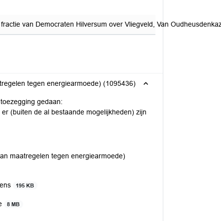
 fractie van Democraten Hilversum over Vliegveld, Van Oudheusdenkaz
Collegebrief afdoening toezegging T21-107 (inventarisatie van maatregelen tegen energiearmoede) (1095436)
 toezegging gedaan:
er (buiten de al bestaande mogelijkheden) zijn
 van maatregelen tegen energiearmoede)
mens
195 KB
de
8 MB