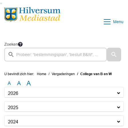
Ga naar de inhoud van deze pagina
Ga naar het zoeken
Ga naar het menu
Menu
Zoeken
U bevindt zich hier:
Home
Vergaderingen
College van B en W
A
A
A
2026
2025
2024