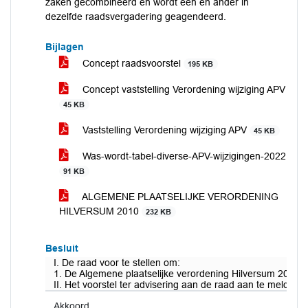
zaken gecombineerd en wordt een en ander in
dezelfde raadsvergadering geagendeerd.
Bijlagen
Concept raadsvoorstel
195 KB
Concept vaststelling Verordening wijziging APV
45 KB
Vaststelling Verordening wijziging APV
45 KB
Was-wordt-tabel-diverse-APV-wijzigingen-2022
91 KB
ALGEMENE PLAATSELIJKE VERORDENING
HILVERSUM 2010
232 KB
Besluit
I. De raad voor te stellen om:
1. De Algemene plaatselijke verordening Hilversum 2010 te
II. Het voorstel ter advisering aan de raad aan te melden
Akkoord.