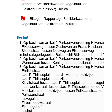
parkeren Schilderskwartier, Vogelbuurt en
Elektrobuurt (120652)
150 KB
Bijlage - Rapportage Schilderkwartier en
Vogelbuurt en Elektrobuurt
358 KB
Besluit
1. Op basis van artikel 2 Parkeerverordening Hilversum 20
- Eikbosserweg tussen Zeshoven en Frans Halslaan
- Silenestraat tussen Neuweg en Eikbosserweg
in het categoriegebied Buitenschil BKN per 1 januari 2023 o
2. Op basis van artikel 2 Parkeerverordening Hilversum 20
- Wernerlaan tussen Koningstraat en Julianalaan in het cate
3. Op basis van artikel 2 Parkeerverordening Hilversum 20
- Ehrlichstraat
- Jac. P. Thijsseplein, noord-, west- en zuidzijde
- Jac. P. Thijsseplein, oostzijde
- Kievitstraat tussen Jac. P. Thijsseplein en de IJvogelstraa
- Leeuwerikstraat, tussen Jac. P. Thijsseplein en de Vinken
- Minckelersstraat zuidzijde, tussen Pelikaanstraat en Jan
- Pelikaanstraat
- IJsvogelstraat
- Zilvermeeuwstraat
- Flamingohof
- Ibishof