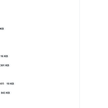
 KB
16 KB
301 KB
omen
19 KB
843 KB