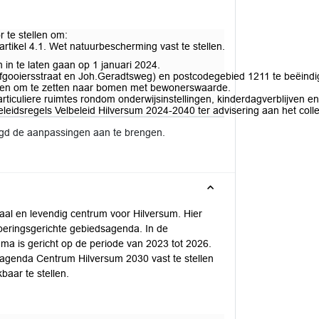
r te stellen om:
tikel 4.1. Wet natuurbescherming vast te stellen.
n in te laten gaan op 1 januari 2024.
, Erfgooiersstraat en Joh.Geradtsweg) en postcodegebied 1211 te beëindi
eden om te zetten naar bomen met bewonerswaarde.
particuliere ruimtes rondom onderwijsinstellingen, kinderdagverblijven 
e beleidsregels Velbeleid Hilversum 2024-2040 ter advisering aan het 
igd de aanpassingen aan te brengen.
l en levendig centrum voor Hilversum. Hier
oeringsgerichte gebiedsagenda. In de
ma is gericht op de periode van 2023 tot 2026.
agenda Centrum Hilversum 2030 vast te stellen
aar te stellen.