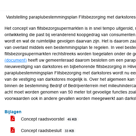
Vaststelling paraplubestemmingsplan Flitsbezorging met darkstore
Het concept van flitsbezorgsupermarkten is in snel tempo uitgerold
ontwikkeling die past bij veranderend koopgedrag van consumenten. 
wordt en wat de ruimtelijke gevolgen daarvan zijn. Het is daarom za
van overlast middels een bestemmingsplan te regelen. In veel bes
flitsbezorgsupermarkten rechtstreeks worden toegelaten onder de 
(document)
heeft uw gemeenteraad daarom besloten om een parapl
nieuwvestiging van darkstores en bijbehorende flitsbezorging in Hil
paraplubestemmingsplan Flitsbezorging met darkstores wordt nu ee
van de vestiging van darkstores mogelijk is. Over het algemeen kan
binnen de bestemming Bedrijf of Bedrijventerrein met milieuhinderca
acht moet worden genomen van 50 meter tot gevoelige functies zo
voorwaarden ook in andere gevallen worden meegewerkt aan darkst
Bijlagen
Concept raadsvoorstel
45 KB
Concept raadsbesluit
33 KB