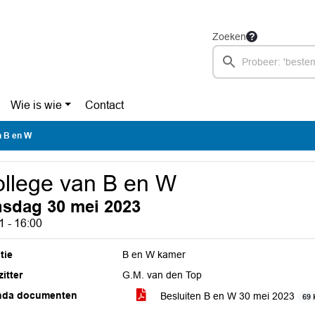
Zoeken
Wie is wie
Contact
n B en W
llege van B en W
nsdag 30 mei 2023
1 - 16:00
tie
B en W kamer
itter
G.M. van den Top
nda documenten
Besluiten B en W 30 mei 2023
69