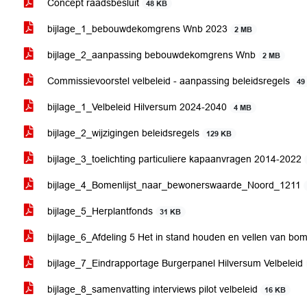
Concept raadsbesluit
48 KB
bijlage_1_bebouwdekomgrens Wnb 2023
2 MB
bijlage_2_aanpassing bebouwdekomgrens Wnb
2 MB
Commissievoorstel velbeleid - aanpassing beleidsregels
49
bijlage_1_Velbeleid Hilversum 2024-2040
4 MB
bijlage_2_wijzigingen beleidsregels
129 KB
bijlage_3_toelichting particuliere kapaanvragen 2014-2022
bijlage_4_Bomenlijst_naar_bewonerswaarde_Noord_1211
bijlage_5_Herplantfonds
31 KB
bijlage_6_Afdeling 5 Het in stand houden en vellen van b
bijlage_7_Eindrapportage Burgerpanel Hilversum Velbeleid
bijlage_8_samenvatting interviews pilot velbeleid
16 KB