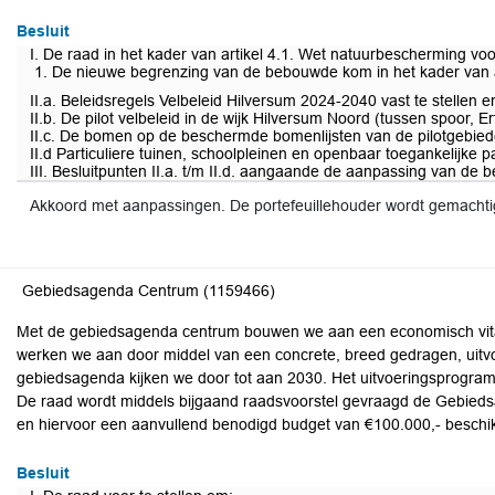
Besluit
I. De raad in het kader van artikel 4.1. Wet natuurbescherming voo
De nieuwe begrenzing van de bebouwde kom in het kader van ar
II.a. Beleidsregels Velbeleid Hilversum 2024-2040 vast te stellen e
II.b. De pilot velbeleid in de wijk Hilversum Noord (tussen spoor
II.c. De bomen op de beschermde bomenlijsten van de pilotgebi
II.d Particuliere tuinen, schoolpleinen en openbaar toegankelijke 
III. Besluitpunten II.a. t/m II.d. aangaande de aanpassing van d
Akkoord met aanpassingen. De portefeuillehouder wordt gemacht
Gebiedsagenda Centrum (1159466)
Met de gebiedsagenda centrum bouwen we aan een economisch vitaa
werken we aan door middel van een concrete, breed gedragen, uitv
gebiedsagenda kijken we door tot aan 2030. Het uitvoeringsprogram
De raad wordt middels bijgaand raadsvoorstel gevraagd de Gebieds
en hiervoor een aanvullend benodigd budget van €100.000,- beschikb
Besluit