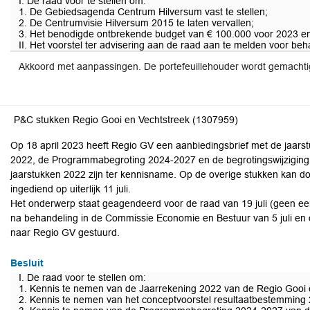
I. De raad voor te stellen om:
1. De Gebiedsagenda Centrum Hilversum vast te stellen;
2. De Centrumvisie Hilversum 2015 te laten vervallen;
3. Het benodigde ontbrekende budget van € 100.000 voor 2023 en 
II. Het voorstel ter advisering aan de raad aan te melden voor b
Akkoord met aanpassingen. De portefeuillehouder wordt gemacht
P&C stukken Regio Gooi en Vechtstreek (1307959)
Op 18 april 2023 heeft Regio GV een aanbiedingsbrief met de jaarst
2022, de Programmabegroting 2024-2027 en de begrotingswijzigin
jaarstukken 2022 zijn ter kennisname. Op de overige stukken kan 
ingediend op uiterlijk 11 juli.
Het onderwerp staat geagendeerd voor de raad van 19 juli (geen ee
na behandeling in de Commissie Economie en Bestuur van 5 juli e
naar Regio GV gestuurd.
Besluit
I. De raad voor te stellen om:
1. Kennis te nemen van de Jaarrekening 2022 van de Regio Gooi 
2. Kennis te nemen van het conceptvoorstel resultaatbestemming