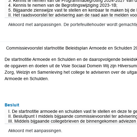
3. Kennis te nemen van de Programmabegroting 2024-2027 van de
4. Kennis te nemen van de Begrotingswijziging 2023-1B;
5. Bijgaande zienswijze vast te stellen en kenbaar te maken bij de
II. Het raadsvoorstel ter advisering aan de raad aan te melden v
Akkoord met aanpassingen. De portefeuillehouder wordt gemacht
Commissievoorstel startnotitie Beleidsplan Armoede en Schulden 
De startnotitie Armoede en Schulden en de daaropvolgende beleidsk
de opgaven en doelen uit de Visie Sociaal Domein Wij zijn Hilversu
Zorg, Welzijn en Samenleving het college te adviseren over de uitg
Armoede en Schulden.
Besluit
I. De startnotitie armoede en schulden vast te stellen en deze te 
II. Besluitpunt I middels bijgaande commissievoorstel ter adviser
III. Middels bijgaande collegebrieven de binnengekomen adviezen
Akkoord met aanpassingen.