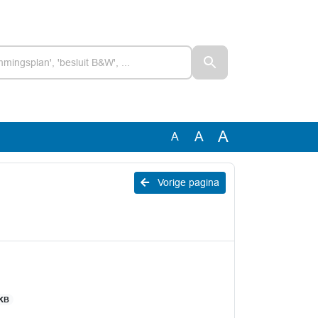
A
A
A
Vorige pagina
 KB