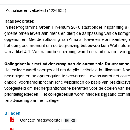
Actualiseren velbeleid (1226833)
Raadsvoorstel:
In het Programma Groen Hilversum 2040 staat onder inspanning 8
groene baten levert aan mens en dier) de aanpassing van de komgr
opgenomen. Met de voltooiing van Anna’s Hoeve en Monnikenberg en d
het een goed moment om de begrenzing bebouwde kom Wet natuurb
van artikel 4.1. Wet natuurbescherming wordt de raad daarom voorg
Collegebesluit met adviesvraag aan de commissie Duurzaamhei
Het college wordt voorgesteld om de pilot velbeleid in Hilversum N
beëindigen en de opbrengsten te verwerken. Tevens wordt het colle
enkele, voornamelijk technische wijzigingen op basis van praktijker
voorgesteld om het herplantfonds te benutten voor de doelen van 
prioriteitsgebieden. Het collegebesluit wordt middels bijgaand com
ter advisering aan het college.
Bijlagen
Concept raadsvoorstel
191 KB