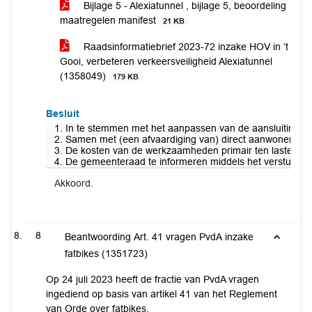
Bijlage 5 - Alexiatunnel , bijlage 5, beoordeling
maatregelen manifest
21 KB
Raadsinformatiebrief 2023-72 inzake HOV in ’t
Gooi, verbeteren verkeersveiligheid Alexiatunnel
(1358049)
179 KB
Besluit
1. In te stemmen met het aanpassen van de aansluitingen 
2. Samen met (een afvaardiging van) direct aanwonenden v
3. De kosten van de werkzaamheden primair ten laste te br
4. De gemeenteraad te informeren middels het versturen v
Akkoord.
8
Beantwoording Art. 41 vragen PvdA inzake
fatbikes (1351723)
Op 24 juli 2023 heeft de fractie van PvdA vragen
ingediend op basis van artikel 41 van het Reglement
van Orde over fatbikes.