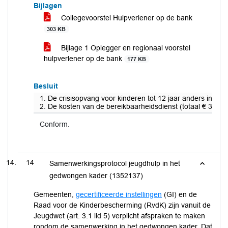
Bijlagen
Collegevoorstel Hulpverlener op de bank
303 KB
Bijlage 1 Oplegger en regionaal voorstel
hulpverlener op de bank
177 KB
Besluit
1. De crisisopvang voor kinderen tot 12 jaar anders in te
2. De kosten van de bereikbaarheidsdienst (totaal € 30.00
Conform.
14
Samenwerkingsprotocol jeugdhulp in het
gedwongen kader (1352137)
Gemeenten,
gecertificeerde instellingen
(GI) en de
Raad voor de Kinderbescherming (RvdK) zijn vanuit de
Jeugdwet (art. 3.1 lid 5) verplicht afspraken te maken
rondom de samenwerking in het gedwongen kader. Dat