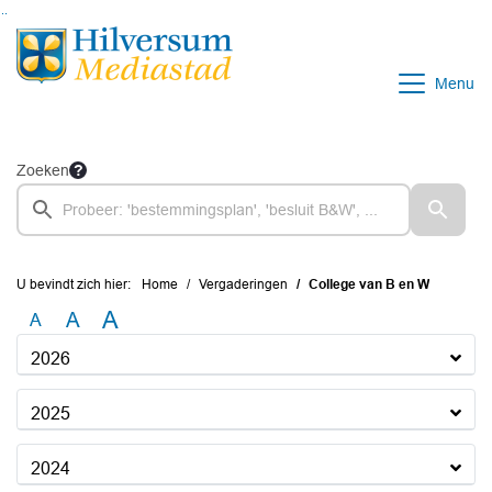
Ga naar de inhoud van deze pagina
Ga naar het zoeken
Ga naar het menu
Menu
Zoeken
U bevindt zich hier:
Home
Vergaderingen
College van B en W
A
A
A
2026
2025
2024